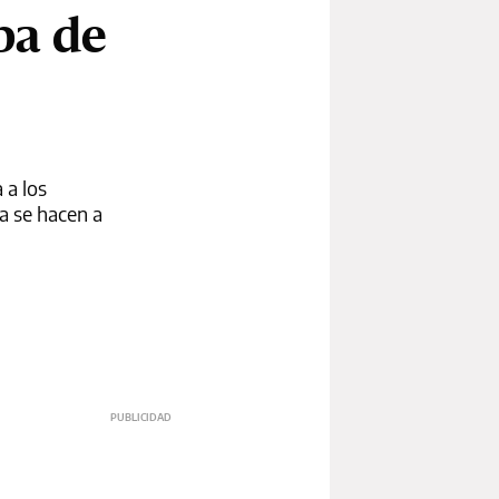
pa de
 a los
a se hacen a