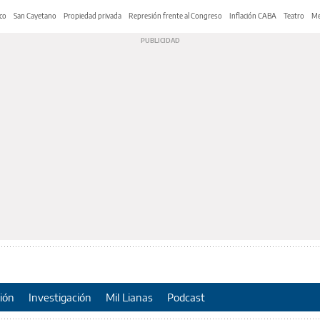
co
San Cayetano
Propiedad privada
Represión frente al Congreso
Inflación CABA
Teatro
Me
ión
Investigación
Mil Lianas
Podcast