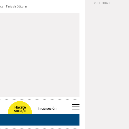
ta
Feria de Editores
Hacete
Iniciá sesión
socia/o