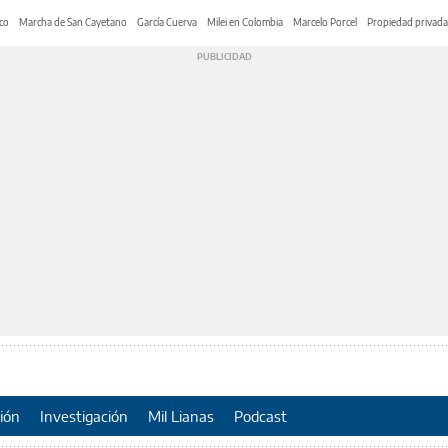
co
Marcha de San Cayetano
García Cuerva
Milei en Colombia
Marcelo Porcel
Propiedad privada
ión
Investigación
Mil Lianas
Podcast