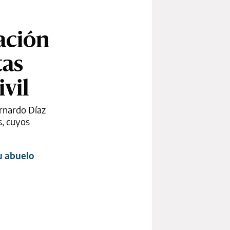
ación
tas
vil
rnardo Díaz
s, cuyos
su abuelo