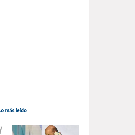
Lo más leído
1