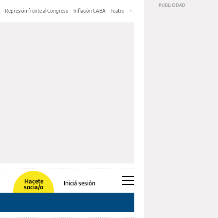
Represión frente al Congreso
Inflación CABA
Teatro
Feria de Editores
Mery Streep
Hacete
Iniciá sesión
socia/o