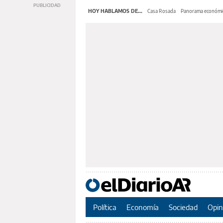
HOY HABLAMOS DE...
Casa Rosada
Panorama económi
Política
Economía
Sociedad
Opin