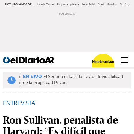
HOY HABLAMOS DE...
Ley de Tierras
Propiedad privada
Javier Milei
Brasil
Puertos
San Cayeta
Hacete socia/o
EN VIVO
El Senado debate la Ley de Inviolabilidad
de la Propiedad Privada
ENTREVISTA
Ron Sullivan, penalista de
Harvard: “Es difícil que