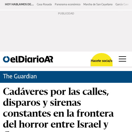
HOY HABLAMOS DE...
Casa Rosada
Panorama económico
Marcha de San Cayetano
García Cuerva
Hacete socia/o
The Guardian
Cadáveres por las calles,
disparos y sirenas
constantes en la frontera
del horror entre Israel y