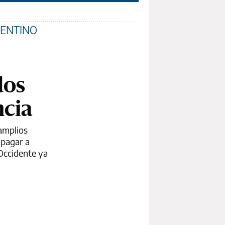
GENTINO
dos
ncia
amplios
 pagar a
 Occidente ya