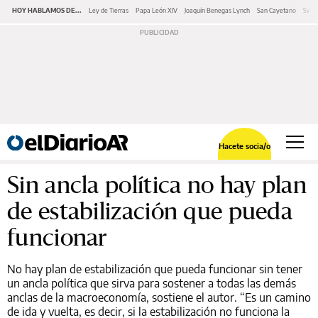
HOY HABLAMOS DE...
Ley de Tierras
Papa León XIV
Joaquín Benegas Lynch
San Cayetano
Swap
Hacete socia/o
Sin ancla política no hay plan
de estabilización que pueda
funcionar
No hay plan de estabilización que pueda funcionar sin tener
un ancla política que sirva para sostener a todas las demás
anclas de la macroeconomía, sostiene el autor. “Es un camino
de ida y vuelta, es decir, si la estabilización no funciona la