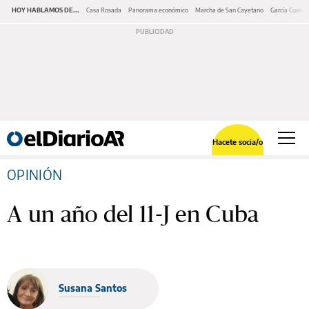
HOY HABLAMOS DE...
Casa Rosada
Panorama económico
Marcha de San Cayetano
García Cuerva
Hacete socia/o
OPINIÓN
A un año del 11-J en Cuba
Susana Santos