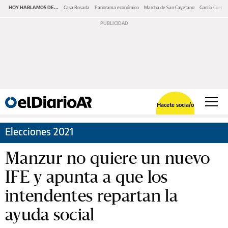
HOY HABLAMOS DE...
Casa Rosada
Panorama económico
Marcha de San Cayetano
García Cuerva
Hacete socia/o
Elecciones 2021
Manzur no quiere un nuevo
IFE y apunta a que los
intendentes repartan la
ayuda social