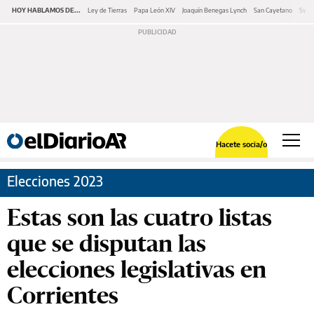
HOY HABLAMOS DE...
Ley de Tierras
Papa León XIV
Joaquín Benegas Lynch
San Cayetano
Swap
Hacete socia/o
Elecciones 2023
Estas son las cuatro listas
que se disputan las
elecciones legislativas en
Corrientes