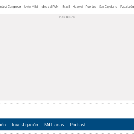
nte al Congreso
Javier Milei
Jefes del PAMI
Brasil
Huawei
Puertos
San Cayetano
Papa León
ión
Investigación
Mil Lianas
Podcast