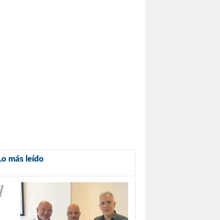
Lo más leído
1