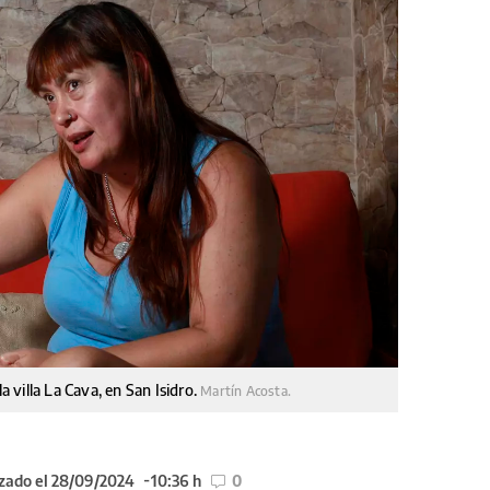
la villa La Cava, en San Isidro.
Martín Acosta.
zado el 28/09/2024
10:36 h
0