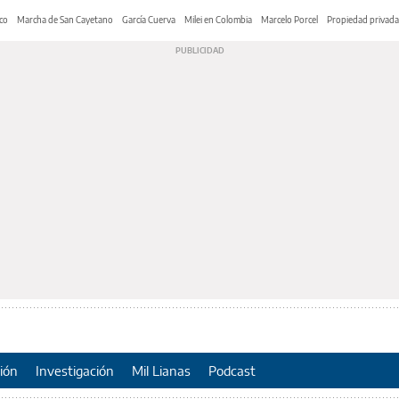
co
Marcha de San Cayetano
García Cuerva
Milei en Colombia
Marcelo Porcel
Propiedad privada
ión
Investigación
Mil Lianas
Podcast