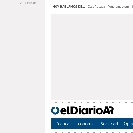
HOY HABLAMOS DE...
Casa Rosada
Panorama económi
Política
Economía
Sociedad
Opin