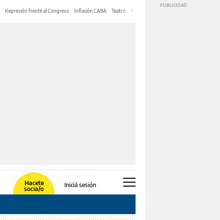
Represión frente al Congreso
Inflación CABA
Teatro
Feria de Editores
Mery Streep
Hacete
Iniciá sesión
socia/o