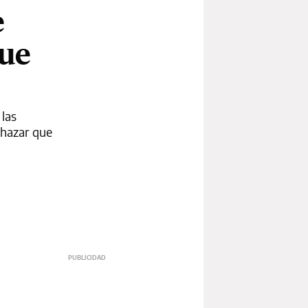
e
que
 las
chazar que