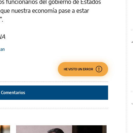
os funcionarios del gobierno de Estados
que nuestra economía pase a estar
”.
NA
man
HE VISTO UN ERROR
Comentarios