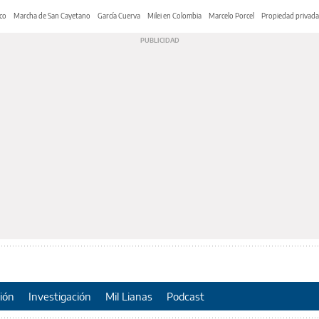
co
Marcha de San Cayetano
García Cuerva
Milei en Colombia
Marcelo Porcel
Propiedad privada
ión
Investigación
Mil Lianas
Podcast