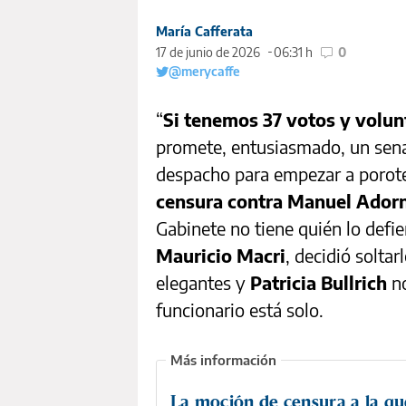
María Cafferata
17 de junio de 2026
06:31 h
0
@merycaffe
“
Si tenemos 37 votos y volunta
promete, entusiasmado, un sena
despacho para empezar a porot
censura contra Manuel Adorni
Gabinete no tiene quién lo defi
Mauricio Macri
, decidió solta
elegantes y
Patricia Bullrich
n
funcionario está solo.
La moción de censura a la qu