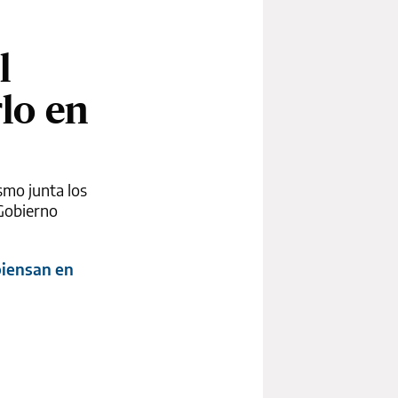
l
lo en
ismo junta los
 Gobierno
piensan en