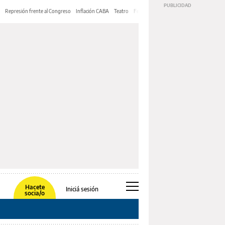
Represión frente al Congreso
Inflación CABA
Teatro
Feria de Editores
Mery Streep
Hacete
Iniciá sesión
socia/o