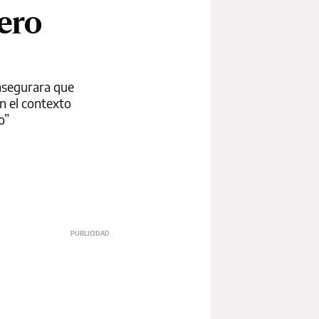
pero
 asegurara que
n el contexto
o”