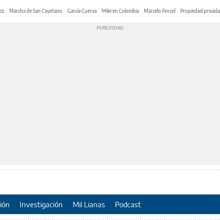
co
Marcha de San Cayetano
García Cuerva
Milei en Colombia
Marcelo Porcel
Propiedad privada
ión
Investigación
Mil Lianas
Podcast