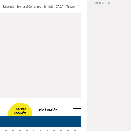
Represión frente al Congreso
Inflación CABA
Teatro
Feria de Editores
Mery Streep
Hacete
Iniciá sesión
socia/o