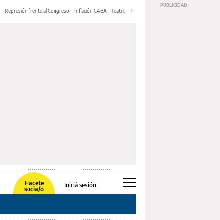
Represión frente al Congreso
Inflación CABA
Teatro
Feria de Editores
Mery Streep
Hacete
Iniciá sesión
socia/o