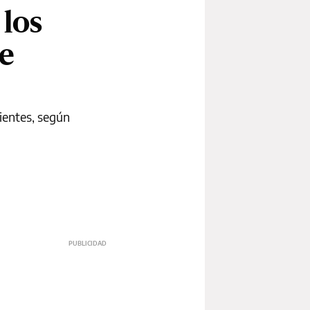
los
de
rientes, según