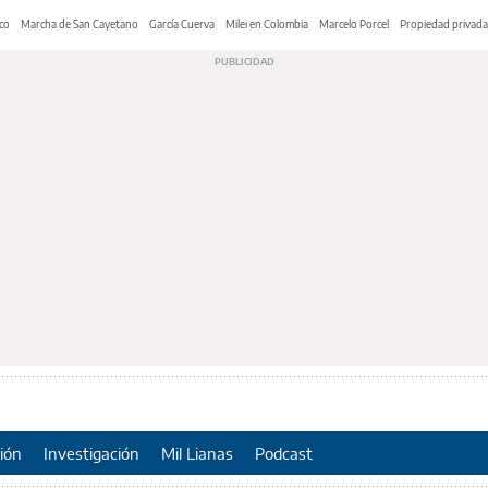
co
Marcha de San Cayetano
García Cuerva
Milei en Colombia
Marcelo Porcel
Propiedad privada
ión
Investigación
Mil Lianas
Podcast