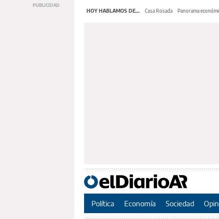
HOY HABLAMOS DE...
Casa Rosada
Panorama económi
Política
Economía
Sociedad
Opin