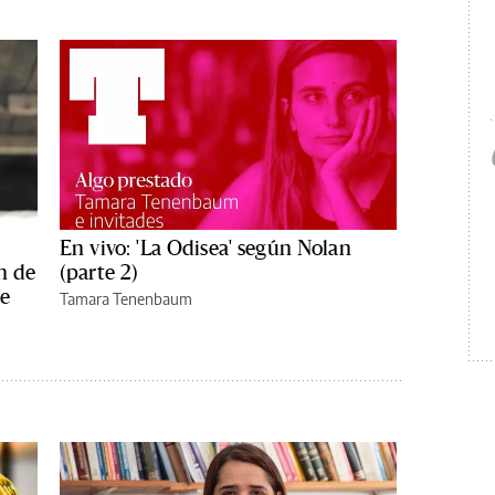
En vivo: 'La Odisea' según Nolan
n de
(parte 2)
de
Tamara Tenenbaum