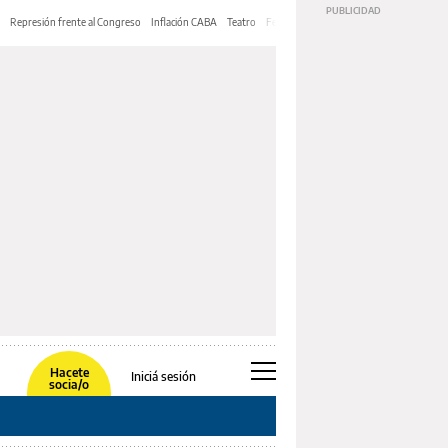
Represión frente al Congreso
Inflación CABA
Teatro
Feria de Editores
Mery Streep
Hacete
Iniciá sesión
socia/o