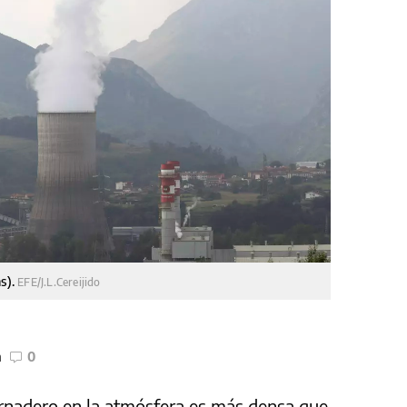
as).
EFE/J.L.Cereijido
h
0
ernadero en la atmósfera es más densa que