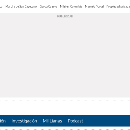
co
Marcha de San Cayetano
García Cuerva
Milei en Colombia
Marcelo Porcel
Propiedad privada
ión
Investigación
Mil Lianas
Podcast