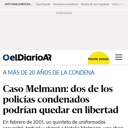
HOY HABLAMOS DE...
Casa Rosada
Panorama económico
Marcha de San Cayetano
García Cuerva
Hacete socia/o
A MÁS DE 20 AÑOS DE LA CONDENA
Caso Melmann: dos de los
policías condenados
podrían quedar en libertad
En febrero de 2001, un quinteto de uniformados
secuestró, torturó y ahorcó a Natalia Melmann, una chica