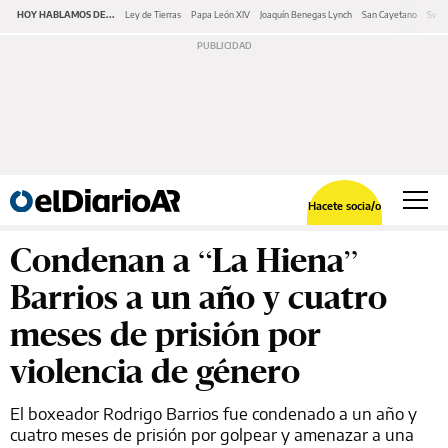
HOY HABLAMOS DE...
Ley de Tierras
Papa León XIV
Joaquín Benegas Lynch
San Cayetano
Swap
Hacete socia/o
Condenan a “La Hiena”
Barrios a un año y cuatro
meses de prisión por
violencia de género
El boxeador Rodrigo Barrios fue condenado a un año y
cuatro meses de prisión por golpear y amenazar a una