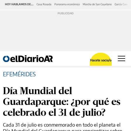
HOY HABLAMOS DE...
Casa Rosada
Panorama económico
Marcha de San Cayetano
García Cuerva
Hacete socia/o
EFEMÉRIDES
Día Mundial del
Guardaparque: ¿por qué es
celebrado el 31 de julio?
Cada 31 de julio es conmemorado en todo el planeta el
Día Mundial del Guardaparque para concientizar sobre