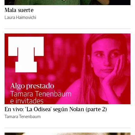
Mala suerte
Laura Haimovichi
En vivo: 'La Odisea' según Nolan (parte 2)
Tamara Tenenbaum