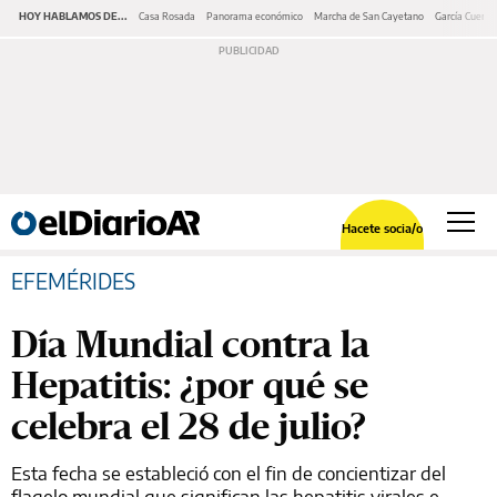
HOY HABLAMOS DE...
Casa Rosada
Panorama económico
Marcha de San Cayetano
García Cuerva
Hacete socia/o
EFEMÉRIDES
Día Mundial contra la
Hepatitis: ¿por qué se
celebra el 28 de julio?
Esta fecha se estableció con el fin de concientizar del
flagelo mundial que significan las hepatitis virales e