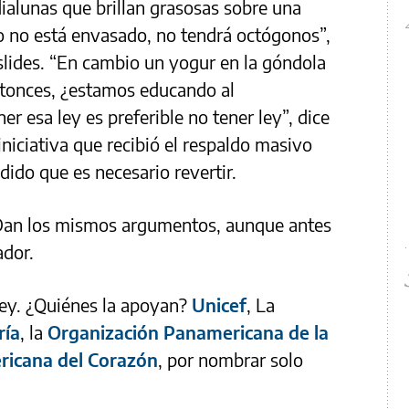
alunas que brillan grasosas sobre una
o no está envasado, no tendrá octógonos”,
 slides. “En cambio un yogur en la góndola
Entonces, ¿estamos educando al
r esa ley es preferible no tener ley”, dice
 iniciativa que recibió el respaldo masivo
ido que es necesario revertir.
 Dan los mismos argumentos, aunque antes
ador.
ley. ¿Quiénes la apoyan?
Unicef
, La
ría
, la
Organización Panamericana de la
ricana del Corazón
, por nombrar solo