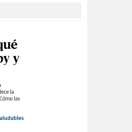
 qué
by y
a
lece la
 Cómo las
saludables