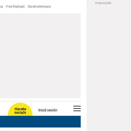
tas
Fred Machado
Día del veterinario
Hacete
Iniciá sesión
socia/o