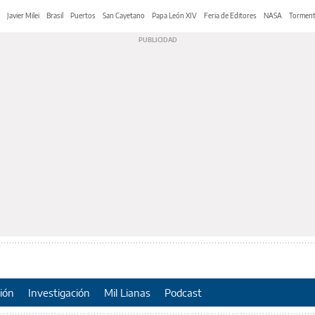
Javier Milei
Brasil
Puertos
San Cayetano
Papa León XIV
Feria de Editores
NASA
Tormen
ión
Investigación
Mil Lianas
Podcast