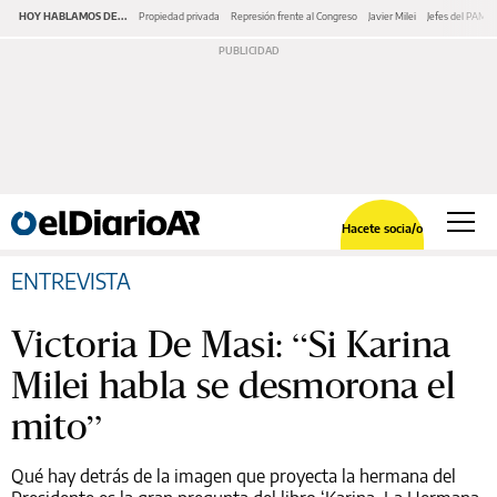
HOY HABLAMOS DE...
Propiedad privada
Represión frente al Congreso
Javier Milei
Jefes del PAMI
Hacete socia/o
ENTREVISTA
Victoria De Masi: “Si Karina
Milei habla se desmorona el
mito”
Qué hay detrás de la imagen que proyecta la hermana del