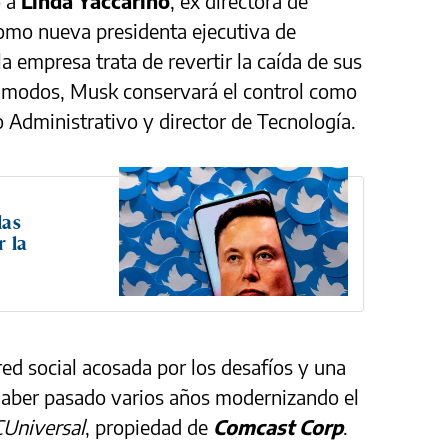
 a
Linda Yaccarino
, ex directora de
como nueva presidenta ejecutiva de
a empresa trata de revertir la caída de sus
os modos, Musk conservará el control como
o Administrativo y director de Tecnología.
las
r la
red social acosada por los desafíos y una
haber pasado varios años modernizando el
Universal
, propiedad de
Comcast Corp
.