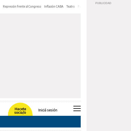
Represión frente al Congreso
Inflación CABA
Teatro
Feria de Editores
Mery Streep
Hacete
Iniciá sesión
socia/o