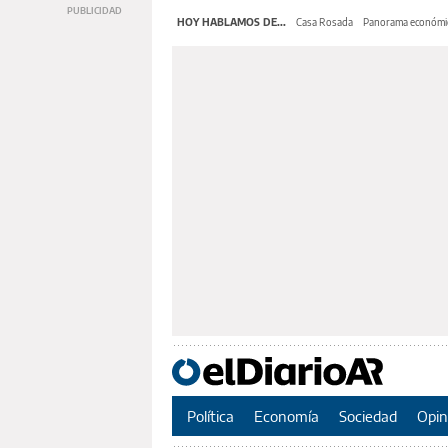
HOY HABLAMOS DE...
Casa Rosada
Panorama económi
Política
Economía
Sociedad
Opin