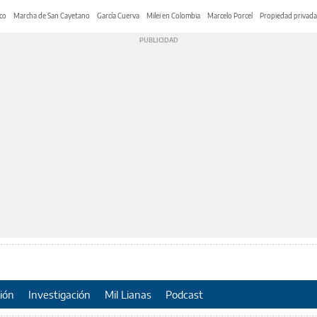
co
Marcha de San Cayetano
García Cuerva
Milei en Colombia
Marcelo Porcel
Propiedad privada
ión
Investigación
Mil Lianas
Podcast