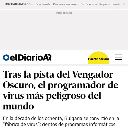
HOY HABLAMOS DE...
Casa Rosada
Panorama económico
San Cayetano
Propiedad privada
Repr
Hacete socia/o
Tras la pista del Vengador
Oscuro, el programador de
virus más peligroso del
mundo
En la década de los ochenta, Bulgaria se convirtió en la
“fábrica de virus”: cientos de programas informáticos