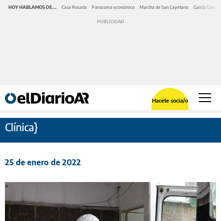
HOY HABLAMOS DE...
Casa Rosada
Panorama económico
Marcha de San Cayetano
García Cuerva
Hacete socia/o
Clínica}
25 de enero de 2022