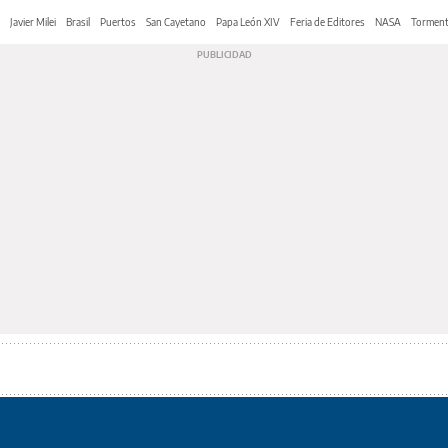
Javier Milei
Brasil
Puertos
San Cayetano
Papa León XIV
Feria de Editores
NASA
Tormen