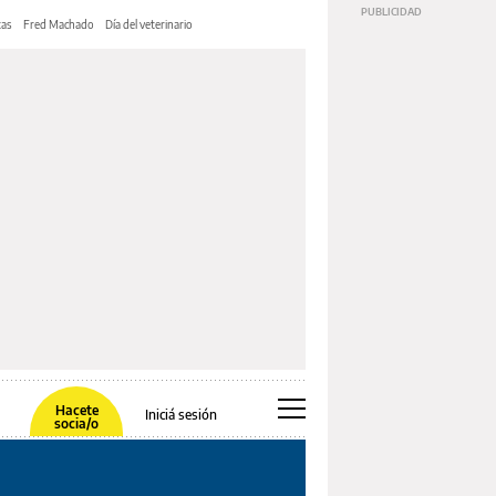
tas
Fred Machado
Día del veterinario
Hacete
Iniciá sesión
socia/o