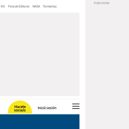
 XIV
Feria de Editores
NASA
Tormentas
Hacete
Iniciá sesión
socia/o