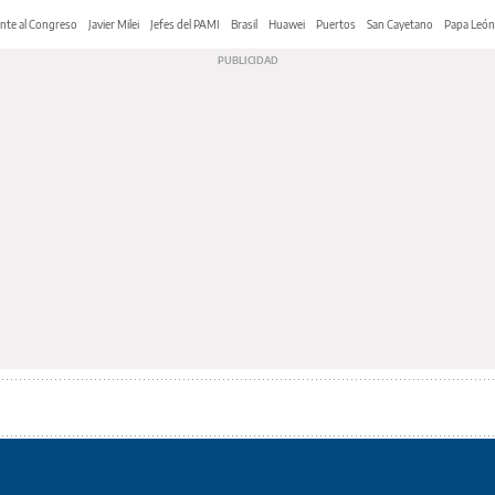
nte al Congreso
Javier Milei
Jefes del PAMI
Brasil
Huawei
Puertos
San Cayetano
Papa León