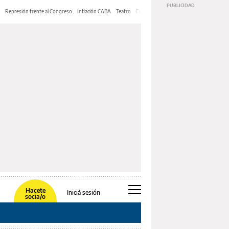
Represión frente al Congreso
Inflación CABA
Teatro
Feria de Editores
Mery Streep
Hacete
Iniciá sesión
socia/o