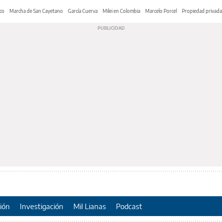
co
Marcha de San Cayetano
García Cuerva
Milei en Colombia
Marcelo Porcel
Propiedad privada
ión
Investigación
Mil Lianas
Podcast