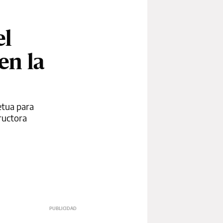
el
en la
etua para
tructora