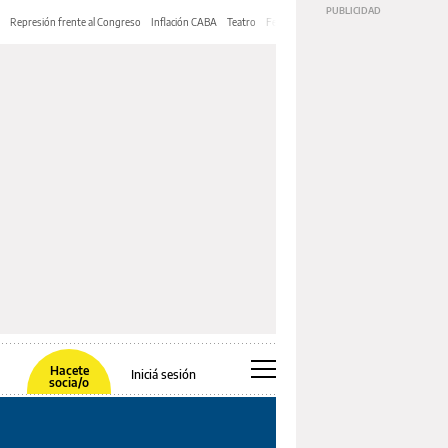
Represión frente al Congreso
Inflación CABA
Teatro
Feria de Editores
Mery Streep
Hacete
Iniciá sesión
socia/o