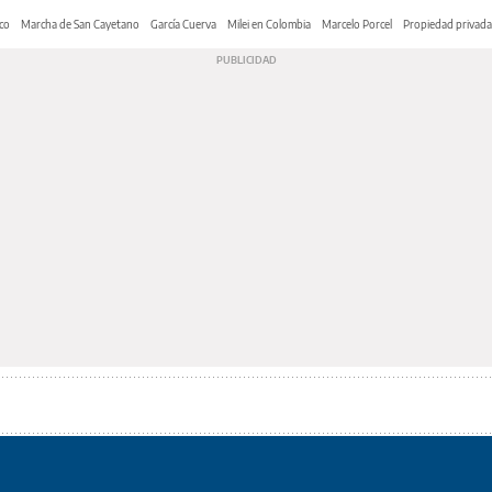
co
Marcha de San Cayetano
García Cuerva
Milei en Colombia
Marcelo Porcel
Propiedad privada