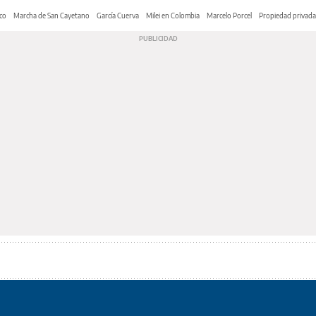
co
Marcha de San Cayetano
García Cuerva
Milei en Colombia
Marcelo Porcel
Propiedad privada