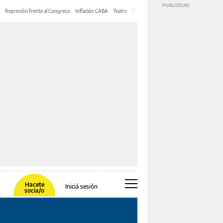
Represión frente al Congreso
Inflación CABA
Teatro
Feria de Editores
Mery Streep
Hacete
Iniciá sesión
socia/o