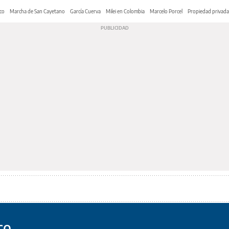
co
Marcha de San Cayetano
García Cuerva
Milei en Colombia
Marcelo Porcel
Propiedad privada
co