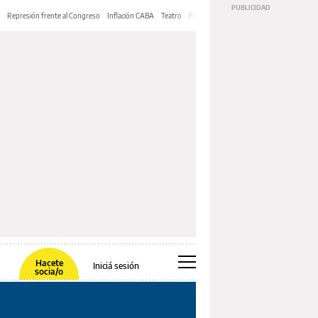
Represión frente al Congreso
Inflación CABA
Teatro
Feria de Editores
Mery Streep
Hacete
Iniciá sesión
socia/o