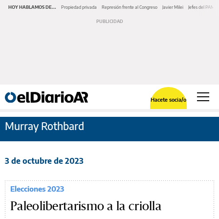
HOY HABLAMOS DE...
Propiedad privada
Represión frente al Congreso
Javier Milei
Jefes del PAMI
Hacete socia/o
Murray Rothbard
3 de octubre de 2023
Elecciones 2023
Paleolibertarismo a la criolla