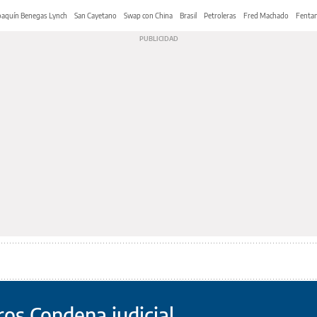
oaquín Benegas Lynch
San Cayetano
Swap con China
Brasil
Petroleras
Fred Machado
Fentan
os Condena judicial