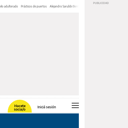
ilo adulterado
Prácticos de puertos
Alejandro Sarubbi Benítez
Hacete
Iniciá sesión
socia/o