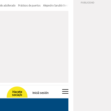
ilo adulterado
Prácticos de puertos
Alejandro Sarubbi Benítez
Hacete
Iniciá sesión
socia/o