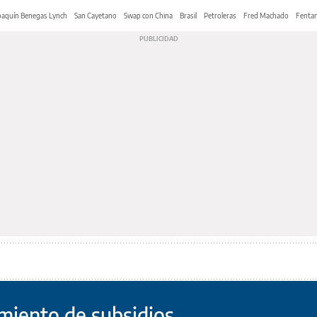
oaquín Benegas Lynch
San Cayetano
Swap con China
Brasil
Petroleras
Fred Machado
Fentan
miento de subsidios