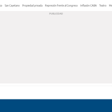
co
San Cayetano
Propiedad privada
Represión frente al Congreso
Inflación CABA
Teatro
Me