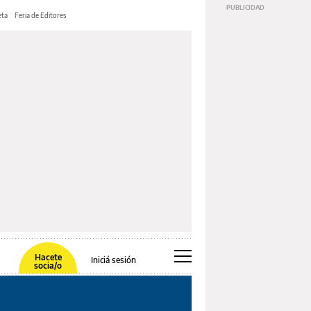
ta
Feria de Editores
Hacete
Iniciá sesión
socia/o