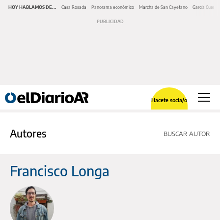
HOY HABLAMOS DE...
Casa Rosada
Panorama económico
Marcha de San Cayetano
García Cuerva
Hacete socia/o
Autores
BUSCAR AUTOR
Francisco Longa