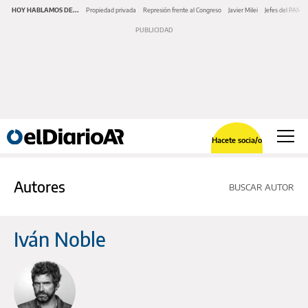
HOY HABLAMOS DE...
Propiedad privada
Represión frente al Congreso
Javier Milei
Jefes del PAMI
Hacete socia/o
Autores
BUSCAR AUTOR
Iván Noble