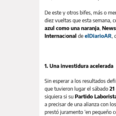
De este y otros bifes, más o men
diez vueltas que esta semana, 
azul como una naranja
,
Newsl
Internac
i
onal
de
elDiarioAR
, 
1. Una investidura acelerada
Sin esperar a los resultados defi
que tuvieron lugar el sábado
21
siquiera si su
Partido Laborist
a precisar de una alianza con lo
prestó juramento ‘en pequeño c