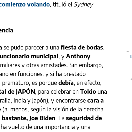
comienzo volando
, tituló el
Sydney
encia
a
se pudo parecer a una
fiesta de bodas
.
funcionario municipal
, y
Anthony
miliares y otras amistades. Sin embargo,
iano en funciones, y si ha prestado
i prematuro, es porque
debía
, en efecto,
ital de JAPÓN
, para celebrar en
Tokio
una
lia, India y Japón), y encontrarse
cara a
e
(al menos, según la visión de la derecha
e bastante, Joe Biden
. La
seguridad de
 ha vuelto de una importancia y una