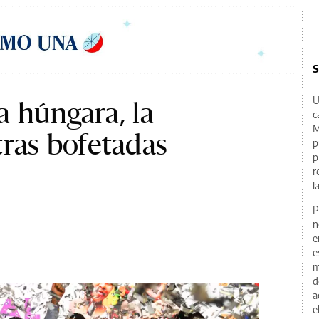
S
U
la húngara, la
c
M
ras bofetadas
p
p
r
l
P
n
e
e
m
d
a
e