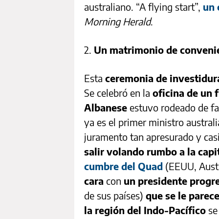
australiano. “A flying start”,
un 
Morning Herald
.
2.
Un matrimonio de conveni
Esta
ceremonia de investidur
Se celebró en la
oficina de un 
Albanese
estuvo rodeado de fa
ya es el primer ministro austral
juramento tan apresurado y cas
salir volando rumbo a la cap
cumbre del Quad
(EEUU, Austra
cara
con
un presidente progr
de sus países)
que se le parec
la región del Indo-Pacífico
se