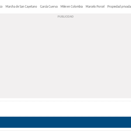
co
Marcha de San Cayetano
García Cuerva
Milei en Colombia
Marcelo Porcel
Propiedad privada