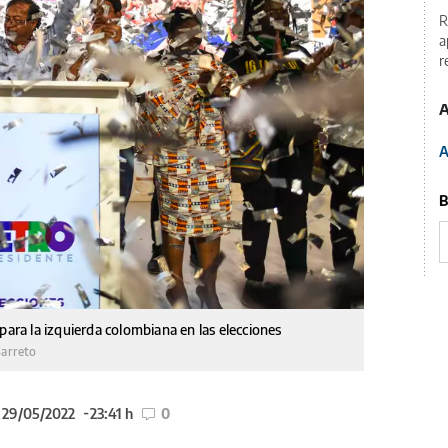
R
a
r
A
A
B
para la izquierda colombiana en las elecciones
Barreto
l 29/05/2022
23:41 h
0