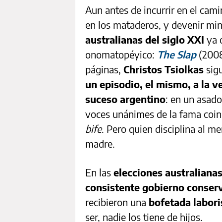
Aun antes de incurrir en el cami
en los mataderos, y devenir min
australianas del siglo XXI
ya o
onomatopéyico:
The Slap
(2008
páginas,
Christos Tsiolkas
sig
un episodio, el mismo, a la v
suceso argentino
: en un asado
voces unánimes de la fama coinc
bife
. Pero quien disciplina al me
madre.
En las
elecciones australiana
consistente gobierno conserv
recibieron una
bofetada labori
ser, nadie los tiene de hijos.