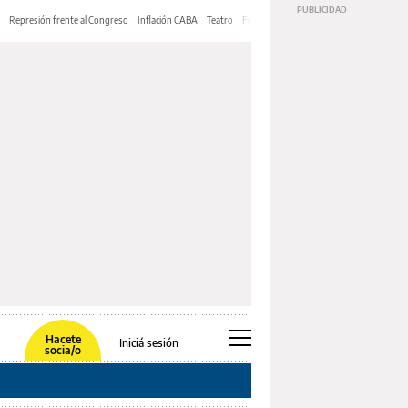
Represión frente al Congreso
Inflación CABA
Teatro
Feria de Editores
Mery Streep
Hacete
Iniciá sesión
socia/o