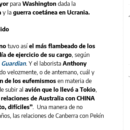
yor
para
Washington
dada la
a
y la
guerra coetánea en Ucrania.
dido
ano
tuvo así
el más flambeado de los
ía de ejercicio de su cargo
, según
 Guardian
.
Y el laborista
Anthony
do velozmente, o de antemano, cuál y
ión de los eufemismos
en materia de
de subir al
avión que lo llevó a Tokio
,
 relaciones de Australia con CHINA
, difíciles”
. Una manera de no
ños, las relaciones de Canberra con Pekín