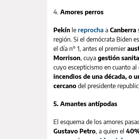
4.
Amores perros
Pekín
le
reprocha
a
Canberra
región. Si el demócrata Biden e
el día n° 1, antes el premier
aust
Morrison
, cuya
gestión sanita
cuyo escepticismo en cuanto al 
incendios de una década, o un
cercano
del presidente republ
5. Amantes antípodas
El esquema de los amores pasados
Gustavo Petro
, a quien el
40% 