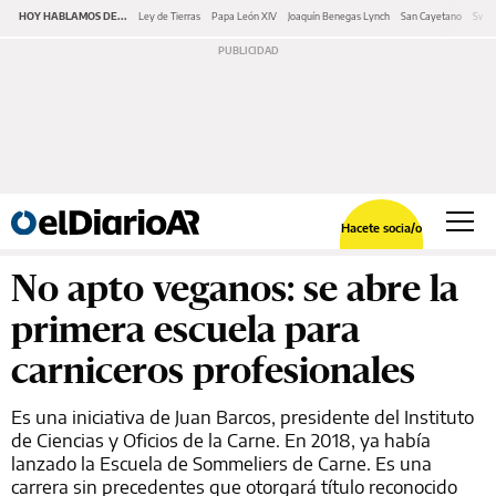
HOY HABLAMOS DE...
Ley de Tierras
Papa León XIV
Joaquín Benegas Lynch
San Cayetano
Swap
Hacete socia/o
No apto veganos: se abre la
primera escuela para
carniceros profesionales
Es una iniciativa de Juan Barcos, presidente del Instituto
de Ciencias y Oficios de la Carne. En 2018, ya había
lanzado la Escuela de Sommeliers de Carne. Es una
carrera sin precedentes que otorgará título reconocido