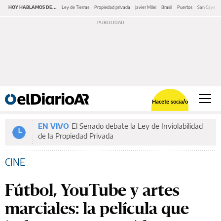
HOY HABLAMOS DE...
Ley de Tierras
Propiedad privada
Javier Milei
Brasil
Puertos
San Cayeta
Hacete socia/o
EN VIVO
El Senado debate la Ley de Inviolabilidad
de la Propiedad Privada
CINE
Fútbol, YouTube y artes
marciales: la película que