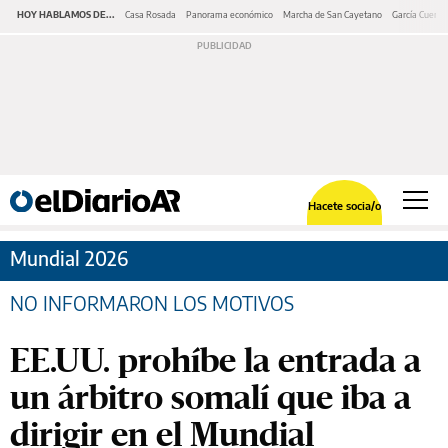
HOY HABLAMOS DE...
Casa Rosada
Panorama económico
Marcha de San Cayetano
García Cuerva
Hacete socia/o
Mundial 2026
NO INFORMARON LOS MOTIVOS
EE.UU. prohíbe la entrada a
un árbitro somalí que iba a
dirigir en el Mundial