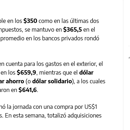
ble en los
$350
como en las últimas dos
impuestos, se mantuvo en
$365,5
en el
l promedio en los bancos privados rondó
n cuenta para los gastos en el exterior, el
 en los
$659,9
, mientras que el
dólar
ar ahorro
(o
dólar solidario
), a los cuales
raron en
$641,6
.
nó la jornada con una compra por US$1
. En esta semana, totalizó adquisiciones