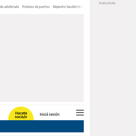
ilo adulterado
Prácticos de puertos
Alejandro Sarubbi Benítez
Hacete
Iniciá sesión
socia/o