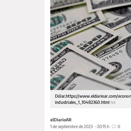
Dólar.https://www.eldiarioar.com/econo
industriales_1_10482360.html
NA
elDiarioAR
1 de septiembre de 2023
20:15 h
0