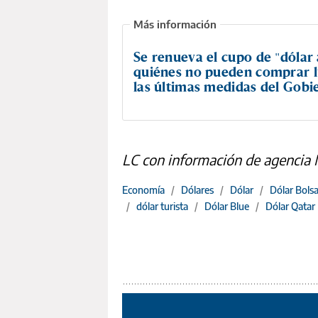
Se renueva el cupo de "dólar 
quiénes no pueden comprar 
las últimas medidas del Gobi
LC con información de agencia
Economía
/
Dólares
/
Dólar
/
Dólar Bols
/
dólar turista
/
Dólar Blue
/
Dólar Qatar