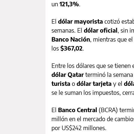
un
121,3%
.
El
dólar mayorista
cotizó esta
semanas.
El
dólar oficial
, sin 
Banco Nación
, mientras que e
los
$367,02
.
Entre los dólares que se tienen e
dólar Qatar
terminó la semana
turista
o
dólar tarjeta
y el
dól
se le suman los impuestos, cer
El
Banco Central
(BCRA) termi
millón en el mercado de cambios
por US$242 millones.