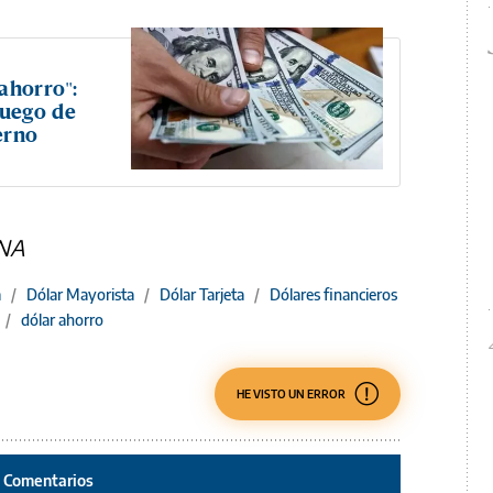
ahorro":
luego de
erno
 NA
a
/
Dólar Mayorista
/
Dólar Tarjeta
/
Dólares financieros
/
dólar ahorro
HE VISTO UN ERROR
Comentarios