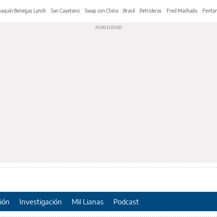
oaquín Benegas Lynch
San Cayetano
Swap con China
Brasil
Petroleras
Fred Machado
Fentan
ión
Investigación
Mil Lianas
Podcast