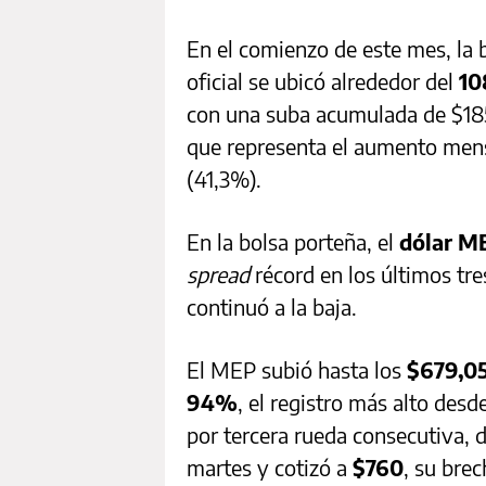
En el comienzo de este mes, la 
oficial se ubicó alrededor del
10
con una suba acumulada de $185
que representa el aumento mens
(41,3%).
En la bolsa porteña, el
dólar 
spread
récord en los últimos tr
continuó a la baja.
El MEP subió hasta los
$679,0
94%
, el registro más alto desd
por tercera rueda consecutiva, 
martes y cotizó a
$760
, su brec