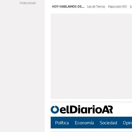
HOY HABLAMOS DE...
Ley de Tierras
Papa León XIV
J
Política
Economía
Sociedad
Opin