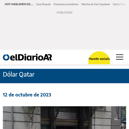
HOY HABLAMOS DE...
Casa Rosada
Panorama económico
Marcha de San Cayetano
García Cuerva
Hacete socia/o
Dólar Qatar
12 de octubre de 2023