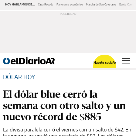
HOY HABLAMOS DE...
Casa Rosada
Panorama económico
Marcha de San Cayetano
García Cuerva
Hacete socia/o
DÓLAR HOY
El dólar blue cerró la
semana con otro salto y un
nuevo récord de $885
La divisa paralela cerró el viernes con un salto de $42. En
la semana, acumuló una escalada de $82. Los dólares