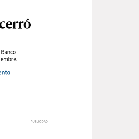
 cerró
l Banco
tiembre.
ento