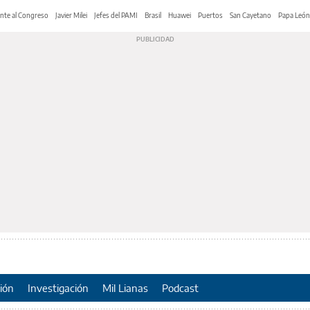
nte al Congreso
Javier Milei
Jefes del PAMI
Brasil
Huawei
Puertos
San Cayetano
Papa León
ión
Investigación
Mil Lianas
Podcast