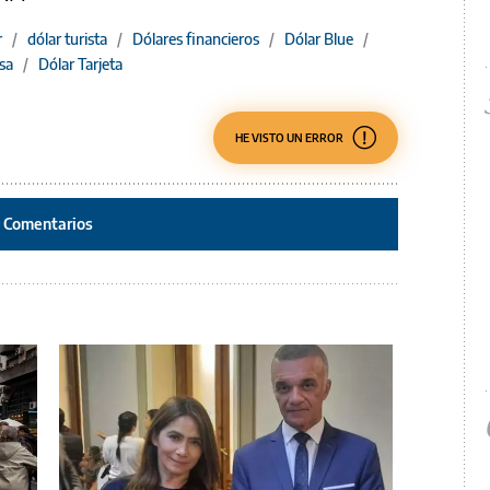
r
/
dólar turista
/
Dólares financieros
/
Dólar Blue
/
sa
/
Dólar Tarjeta
HE VISTO UN ERROR
Comentarios