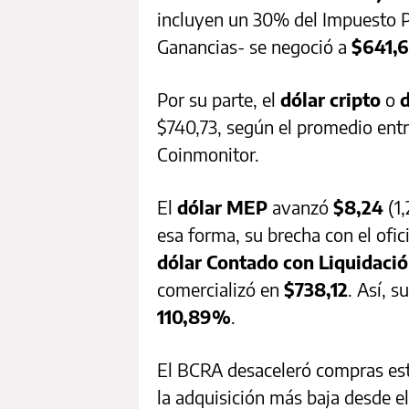
incluyen un 30% del Impuesto P
Ganancias- se negoció a
$641,
Por su parte, el
dólar cripto
o
d
$740,73, según el promedio ent
Coinmonitor.
El
dólar MEP
avanzó
$8,24
(1
esa forma, su brecha con el ofic
dólar Contado con Liquidaci
comercializó en
$738,12
. Así, s
110,89%
.
El BCRA desaceleró compras este
la adquisición más baja desde el