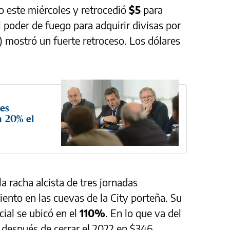
o este miércoles y retrocedió
$5
para
l poder de fuego para adquirir divisas por
 mostró un fuerte retroceso. Los dólares
nes
a 20% el
la racha alcista de tres jornadas
ento en las cuevas de la City porteña. Su
cial se ubicó en el
110%
. En lo que va del
después de cerrar el 2022 en $346.