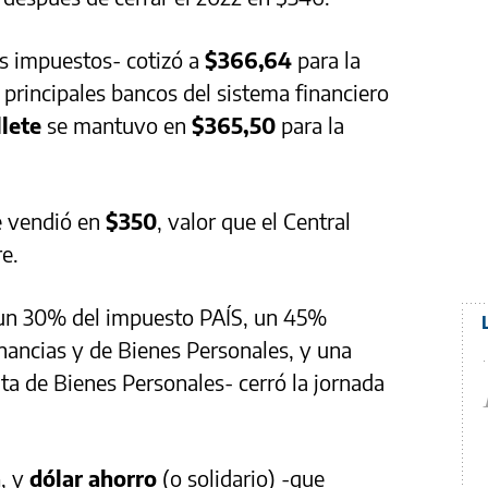
os impuestos- cotizó a
$366,64
para la
 principales bancos del sistema financiero
llete
se mantuvo en
$365,50
para la
 vendió en
$350
, valor que el Central
e.
e un 30% del impuesto PAÍS, un 45%
nancias y de Bienes Personales, y una
a de Bienes Personales- cerró la jornada
a
, y
dólar ahorro
(o solidario) -que