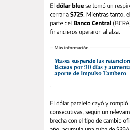
El
dólar blue
se tomó un respir
cerrar a
$725
. Mientras tanto, e
parte del
Banco Central
(BCRA)
financieros operaron al alza.
Massa suspende las retencio
lácteas por 90 días y aument
aporte de Impulso Tambero
El dólar paralelo cayó y rompió 
consecutivas, según un relevami
brecha con el tipo de cambio ofi
año, acumula una suba de $394 