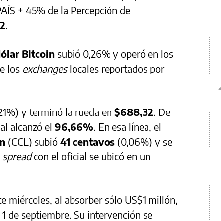
AÍS + 45% de la Percepción de
62
.
ólar Bitcoin
subió 0,26% y operó en los
re los
exchanges
locales reportados por
,21%) y terminó la rueda en
$688,32
. De
ial alcanzó el
96,66%
. En esa línea, el
ón
(CCL) subió
41 centavos
(0,06%) y se
u
spread
con el oficial se ubicó en un
 miércoles, al absorber sólo US$1 millón,
 1 de septiembre. Su intervención se