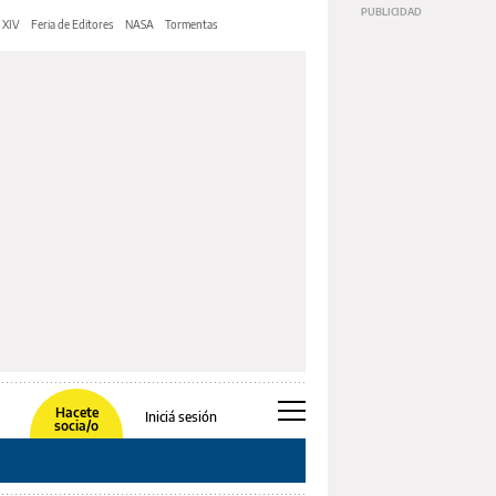
 XIV
Feria de Editores
NASA
Tormentas
Hacete
Iniciá sesión
socia/o