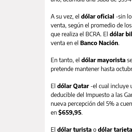
A su vez, el
dólar oficial
-sin l
venta, según el promedio de los
que realiza el BCRA. El
dólar bi
venta en el
Banco Nación
.
En tanto, el
dólar mayorista
se
pretende mantener hasta octubr
El
dólar Qatar
-el cual incluy
deducible del Impuesto a las Ga
nueva percepción del 5% a cuent
en
$659,95
.
El
dólar turista
o
dólar tarjet