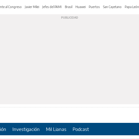
nte al Congreso
Javier Milei
Jefes del PAMI
Brasil
Huawei
Puertos
San Cayetano
Papa León
ión
Investigación
Mil Lianas
Podcast