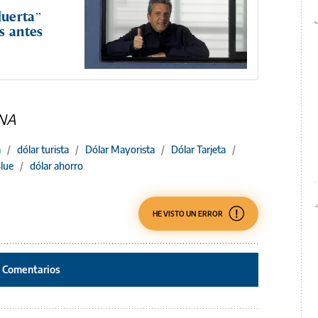
Muerta”
s antes
 NA
a
/
dólar turista
/
Dólar Mayorista
/
Dólar Tarjeta
/
Blue
/
dólar ahorro
HE VISTO UN ERROR
Comentarios