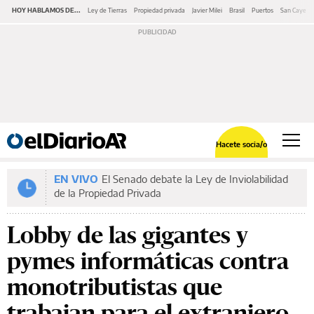
HOY HABLAMOS DE...
Ley de Tierras
Propiedad privada
Javier Milei
Brasil
Puertos
San Cayeta
Hacete socia/o
EN VIVO
El Senado debate la Ley de Inviolabilidad
de la Propiedad Privada
Lobby de las gigantes y
pymes informáticas contra
monotributistas que
trabajan para el extranjero