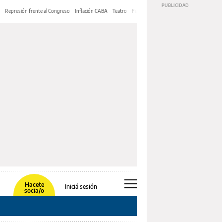
Represión frente al Congreso
Inflación CABA
Teatro
Feria de Editores
Mery Streep
Hacete
Iniciá sesión
socia/o