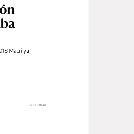
ión
uba
2018 Macri ya