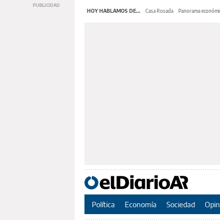
HOY HABLAMOS DE...
Casa Rosada
Panorama económi
Política
Economía
Sociedad
Opin