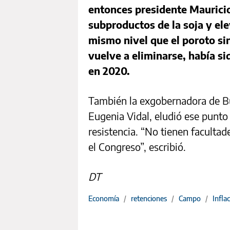
entonces presidente Mauricio 
subproductos de la soja y ele
mismo nivel que el poroto sin
vuelve a eliminarse, había s
en 2020.
También la exgobernadora de Bu
Eugenia Vidal, eludió ese punto 
resistencia. “No tienen faculta
el Congreso”, escribió.
DT
Economía
/
retenciones
/
Campo
/
Infla