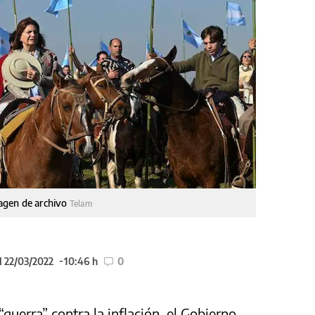
magen de archivo
Telam
l 22/03/2022
10:46 h
0
uerra” contra la inflación, el Gobierno