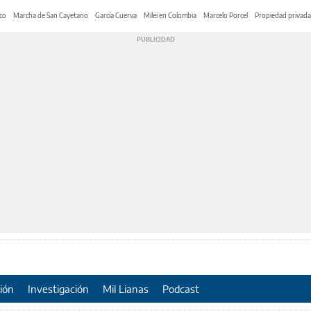
co
Marcha de San Cayetano
García Cuerva
Milei en Colombia
Marcelo Porcel
Propiedad privada
ión
Investigación
Mil Lianas
Podcast