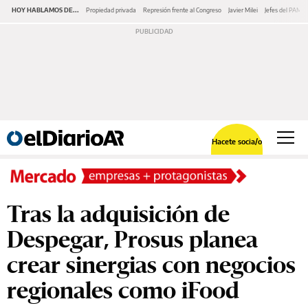
HOY HABLAMOS DE...
Propiedad privada
Represión frente al Congreso
Javier Milei
Jefes del PAMI
Hacete socia/o
Tras la adquisición de
Despegar, Prosus planea
crear sinergias con negocios
regionales como iFood