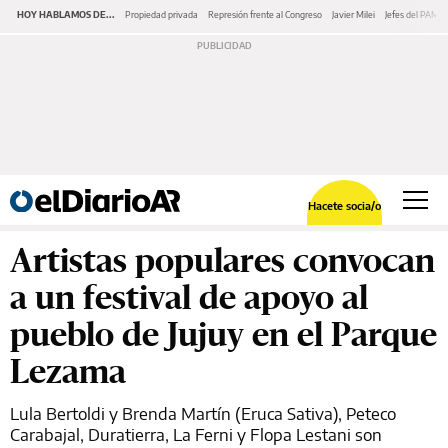
HOY HABLAMOS DE...
Propiedad privada
Represión frente al Congreso
Javier Milei
Jefes del PAMI
Hacete socia/o
Artistas populares convocan
a un festival de apoyo al
pueblo de Jujuy en el Parque
Lezama
Lula Bertoldi y Brenda Martín (Eruca Sativa), Peteco
Carabajal, Duratierra, La Ferni y Flopa Lestani son