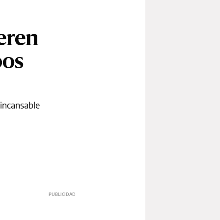
ieren
oos
 incansable