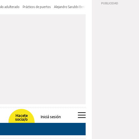
ilo adulterado
Prácticos de puertos
Alejandro Sarubbi Benítez
Hacete
Iniciá sesión
socia/o