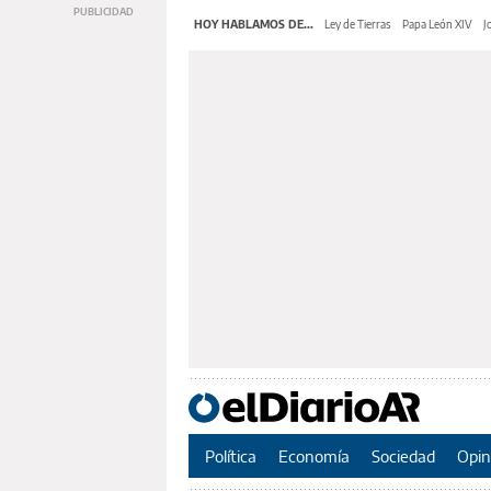
HOY HABLAMOS DE...
Ley de Tierras
Papa León XIV
J
Política
Economía
Sociedad
Opin