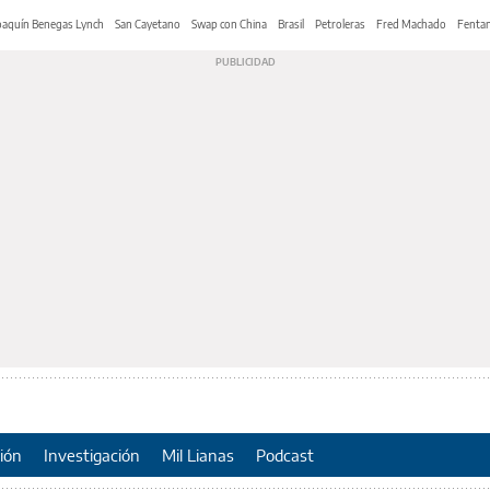
oaquín Benegas Lynch
San Cayetano
Swap con China
Brasil
Petroleras
Fred Machado
Fentan
ión
Investigación
Mil Lianas
Podcast