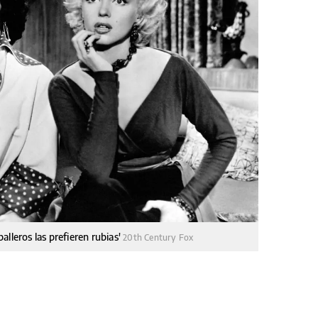
lleros las prefieren rubias'
20th Century Fox